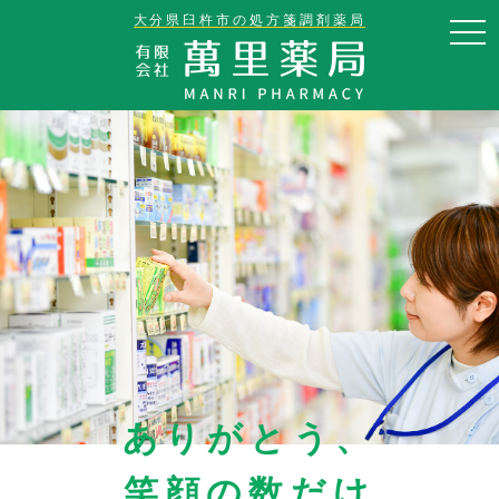
大分県臼杵市の処方箋調剤薬局
togg
navi
ありがとう、
笑顔の数だけ